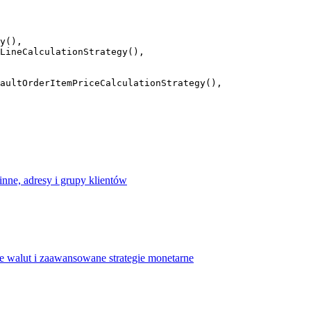
y
(),
LineCalculationStrategy
(),
aultOrderItemPriceCalculationStrategy
(),
nne, adresy i grupy klientów
e walut i zaawansowane strategie monetarne