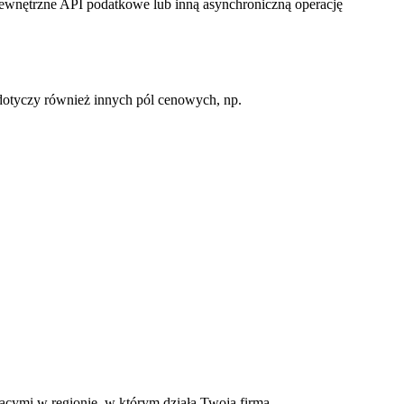
zewnętrzne API podatkowe lub inną asynchroniczną operację
dotyczy również innych pól cenowych, np.
cymi w regionie, w którym działa Twoja firma.