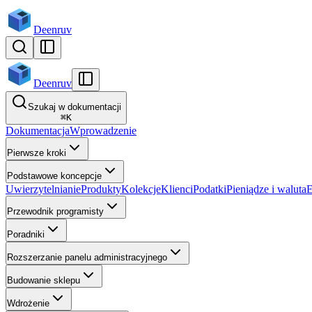
Deenruv
Deenruv
Szukaj w dokumentacji
⌘
K
Dokumentacja
Wprowadzenie
Pierwsze kroki
Podstawowe koncepcje
Uwierzytelnianie
Produkty
Kolekcje
Klienci
Podatki
Pieniądze i waluta
E
Przewodnik programisty
Poradniki
Rozszerzanie panelu administracyjnego
Budowanie sklepu
Wdrożenie