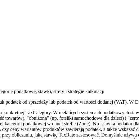
rie podatkowe, stawki, strefy i strategie kalkulacji
ak podatek od sprzedaży lub podatek od wartości dodanej (VAT). W De
do konkretnej TaxCategory. W niektórych systemach podatkowych stawk
 towarów), "obniżona" (np. foteliki samochodowe dla dzieci) i "zerow
j kategorii podatkowej w danej strefie (Zone). Np. stawka podatku d
 czy ceny wariantów produktów zawierają podatek, a także wskazać d
przy obliczaniu, jaką stawkę TaxRate zastosować. Domyślnie używa d