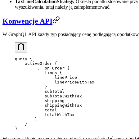
TaxLineCalculationStrategy
Określa podatki stosowane przy
wyszukiwania, tutaj należy ją zaimplementować.
Konwencje API
W GraphQL API każdy typ posiadający cenę podlegającą opodatkowan
query
 {
    activeOrder
 {
        ...
 on
 Order
 {
            lines
 {
                linePrice
                linePriceWithTax
            }
            subTotal
            subTotalWithTax
            shipping
            shippingWithTax
            total
            totalWithTax
        }
    }
}
W swoim sklepie możesz zatem wybrać, czy wyświetlać ceny z podatk