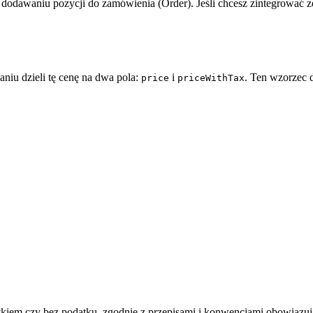
 dodawaniu pozycji do zamówienia (Order). Jeśli chcesz zintegrować 
iu dzieli tę cenę na dwa pola:
i
. Ten wzorzec 
price
priceWithTax
iem czy bez podatku, zgodnie z przepisami i konwencjami obowiązują