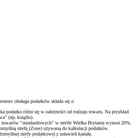
enruv obsługa podatków składa się z:
a podatku różni się w zależności od rodzaju towaru. Na przykład
a" (np. książki).
la towarów "standardowych" w strefie Wielka Brytania wynosi 20%.
omyślną strefę (Zone) używaną do kalkulacji podatków.
omyślnej strefy podatkowej z ustawień kanału.