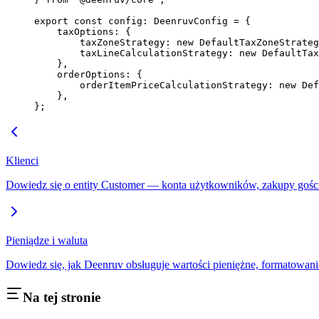
export
 const
 config
:
 DeenruvConfig
 =
 {
    taxOptions: {
        taxZoneStrategy: 
new
 DefaultTaxZoneStrateg
        taxLineCalculationStrategy: 
new
 DefaultTax
    },
    orderOptions: {
        orderItemPriceCalculationStrategy: 
new
 Def
    },
};
Klienci
Dowiedz się o entity Customer — konta użytkowników, zakupy gości
Pieniądze i waluta
Dowiedz się, jak Deenruv obsługuje wartości pieniężne, formatowani
Na tej stronie