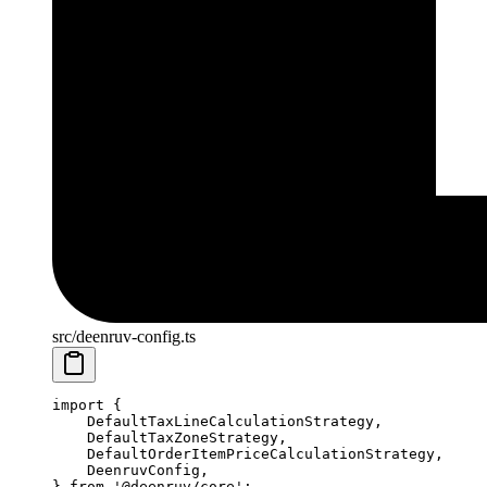
src/deenruv-config.ts
import
 {
    DefaultTaxLineCalculationStrategy,
    DefaultTaxZoneStrategy,
    DefaultOrderItemPriceCalculationStrategy,
    DeenruvConfig,
} 
from
 '@deenruv/core'
;