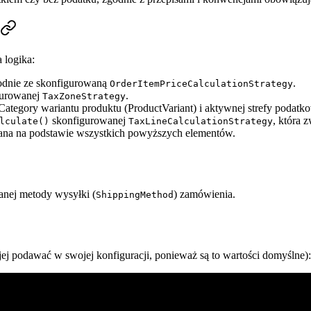
 logika:
zgodnie ze skonfigurowaną
.
OrderItemPriceCalculationStrategy
gurowanej
.
TaxZoneStrategy
tegory wariantu produktu (ProductVariant) i aktywnej strefy podatko
skonfigurowanej
, która 
lculate()
TaxLineCalculationStrategy
zana na podstawie wszystkich powyższych elementów.
nej metody wysyłki (
) zamówienia.
ShippingMethod
ej podawać w swojej konfiguracji, ponieważ są to wartości domyślne):