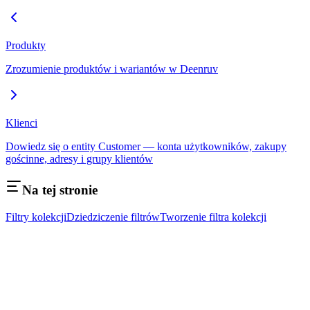
Produkty
Zrozumienie produktów i wariantów w Deenruv
Klienci
Dowiedz się o entity Customer — konta użytkowników, zakupy
gościnne, adresy i grupy klientów
Na tej stronie
Filtry kolekcji
Dziedziczenie filtrów
Tworzenie filtra kolekcji