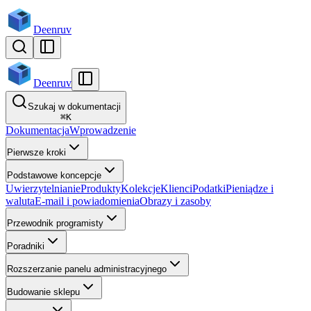
Deenruv
Deenruv
Szukaj w dokumentacji
⌘
K
Dokumentacja
Wprowadzenie
Pierwsze kroki
Podstawowe koncepcje
Uwierzytelnianie
Produkty
Kolekcje
Klienci
Podatki
Pieniądze i
waluta
E-mail i powiadomienia
Obrazy i zasoby
Przewodnik programisty
Poradniki
Rozszerzanie panelu administracyjnego
Budowanie sklepu