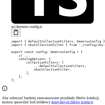
src/deenruv-config.ts
import
 { defaultCollectionFilters, DeenruvConfig }
import
 { skuCollectionFilter } 
from
 './config/sku-
export
 const
 config
:
 DeenruvConfig
 =
 {
    // ...
    catalogOptions: {
        collectionFilters: [
            ...
defaultCollectionFilters,
            skuCollectionFilter,
        ],
    },
};
Aby zobaczyć bardziej zaawansowane przykłady filtrów kolekcji,
możesz sprawdzić kod źródłowy
domyślnych filtrów kolekcji
.