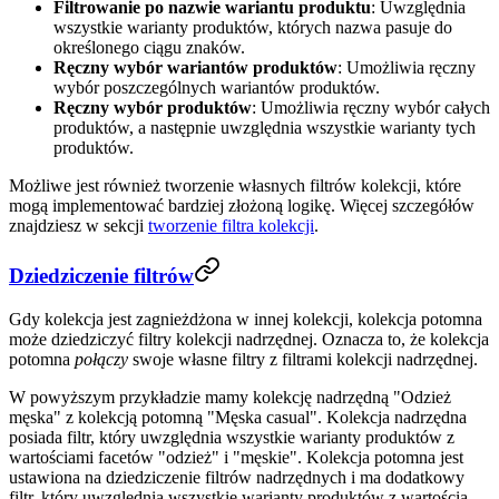
Filtrowanie po nazwie wariantu produktu
: Uwzględnia
wszystkie warianty produktów, których nazwa pasuje do
określonego ciągu znaków.
Ręczny wybór wariantów produktów
: Umożliwia ręczny
wybór poszczególnych wariantów produktów.
Ręczny wybór produktów
: Umożliwia ręczny wybór całych
produktów, a następnie uwzględnia wszystkie warianty tych
produktów.
Możliwe jest również tworzenie własnych filtrów kolekcji, które
mogą implementować bardziej złożoną logikę. Więcej szczegółów
znajdziesz w sekcji
tworzenie filtra kolekcji
.
Dziedziczenie filtrów
Gdy kolekcja jest zagnieżdżona w innej kolekcji, kolekcja potomna
może dziedziczyć filtry kolekcji nadrzędnej. Oznacza to, że kolekcja
potomna
połączy
swoje własne filtry z filtrami kolekcji nadrzędnej.
W powyższym przykładzie mamy kolekcję nadrzędną "Odzież
męska" z kolekcją potomną "Męska casual". Kolekcja nadrzędna
posiada filtr, który uwzględnia wszystkie warianty produktów z
wartościami facetów "odzież" i "męskie". Kolekcja potomna jest
ustawiona na dziedziczenie filtrów nadrzędnych i ma dodatkowy
filtr, który uwzględnia wszystkie warianty produktów z wartością