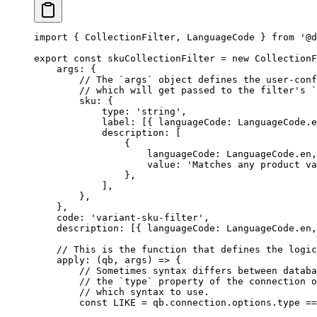
import
 { CollectionFilter, LanguageCode } 
from
 '@d
export
 const
 skuCollectionFilter
 =
 new
 CollectionF
    args: {
        // The `args` object defines the user-conf
        // which will get passed to the filter's `
        sku: {
            type: 
'string'
,
            label: [{ languageCode: LanguageCode.e
            description: [
                {
                    languageCode: LanguageCode.en,
                    value: 
'Matches any product va
                },
            ],
        },
    },
    code: 
'variant-sku-filter'
,
    description: [{ languageCode: LanguageCode.en,
    // This is the function that defines the logic
    apply
: (
qb
, 
args
) 
=>
 {
        // Sometimes syntax differs between databa
        // the `type` property of the connection o
        // which syntax to use.
        const
 LIKE
 =
 qb.connection.options.type 
==