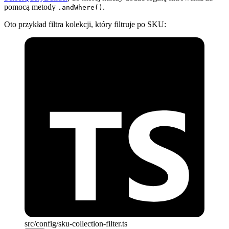
pomocą metody
.
.andWhere()
Oto przykład filtra kolekcji, który filtruje po SKU:
src/config/sku-collection-filter.ts