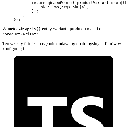
        return
 qb.
andWhere
(
`productVariant.sku ${
L
            sku: 
`%${
args
.
sku
}%`
,
        });
    },
});
W metodzie
entity wariantu produktu ma alias
apply()
.
'productVariant'
Ten własny filtr jest następnie dodawany do domyślnych filtrów w
konfiguracji: