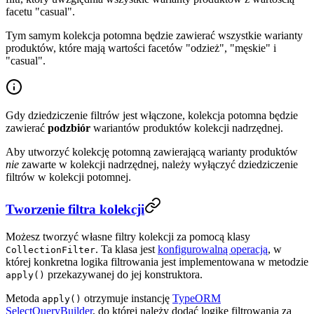
facetu "casual".
Tym samym kolekcja potomna będzie zawierać wszystkie warianty
produktów, które mają wartości facetów "odzież", "męskie" i
"casual".
Gdy dziedziczenie filtrów jest włączone, kolekcja potomna będzie
zawierać
podzbiór
wariantów produktów kolekcji nadrzędnej.
Aby utworzyć kolekcję potomną zawierającą warianty produktów
nie
zawarte w kolekcji nadrzędnej, należy wyłączyć dziedziczenie
filtrów w kolekcji potomnej.
Tworzenie filtra kolekcji
Możesz tworzyć własne filtry kolekcji za pomocą klasy
. Ta klasa jest
konfigurowalną operacją
, w
CollectionFilter
której konkretna logika filtrowania jest implementowana w metodzie
przekazywanej do jej konstruktora.
apply()
Metoda
otrzymuje instancję
TypeORM
apply()
SelectQueryBuilder
, do której należy dodać logikę filtrowania za