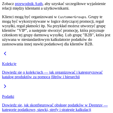
Zobacz
przewodnik Auth
, aby uzyskać szczegółowe wyjaśnienie
relacji między klientami a użytkownikami.
Klienci mogą być organizowani w
. Grupy te
CustomerGroups
mogą być wykorzystywane w logice dotyczącej promocji, reguł
wysyłki, reguł płatności itp. Na przykład możesz utworzyć grupę
klientów "VIP", a następnie stworzyć promocję, która przyznaje
członkom tej grupy darmową wysyłkę. Lub grupę "B2B", która jest
używana w niestandardowym kalkulatorze podatków do
zastosowania innej stawki podatkowej dla klientów B2B.
Kolekcje
Dowiedz się o kolekcjach — jak organizować i kategoryzować
katalog produktów za pomocą filtrów i hierarchii
Podatki
Dowiedz się, jak skonfigurować obsługę podatków w Deenruv —
kategorie podatkowe, stawki, strefy i strategie kalkulacji