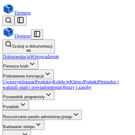
Deenruv
Deenruv
Szukaj w dokumentacji
⌘
K
Dokumentacja
Wprowadzenie
Pierwsze kroki
Podstawowe koncepcje
Uwierzytelnianie
Produkty
Kolekcje
Klienci
Podatki
Pieniądze i
waluta
E-mail i powiadomienia
Obrazy i zasoby
Przewodnik programisty
Poradniki
Rozszerzanie panelu administracyjnego
Budowanie sklepu