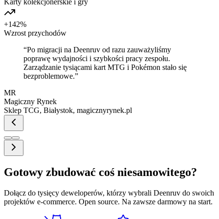
Karty kolekcjonerskie i gry
+142%
Wzrost przychodów
“
Po migracji na Deenruv od razu zauważyliśmy
poprawę wydajności i szybkości pracy zespołu.
Zarządzanie tysiącami kart MTG i Pokémon stało się
bezproblemowe.
”
MR
Magiczny Rynek
Sklep TCG, Białystok
,
magicznyrynek.pl
Gotowy zbudować coś niesamowitego?
Dołącz do tysięcy deweloperów, którzy wybrali Deenruv do swoich
projektów e-commerce. Open source. Na zawsze darmowy na start.