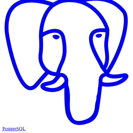
PostgreSQL