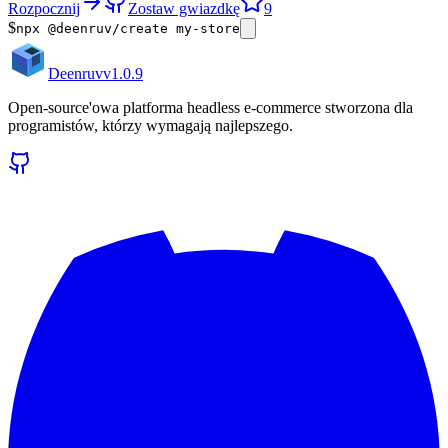
Rozpocznij
Zostaw gwiazdkę
9
$
npx @deenruv/create my-store
Deenruv
v
1.0.9
Open-source'owa platforma headless e-commerce stworzona dla
programistów, którzy wymagają najlepszego.