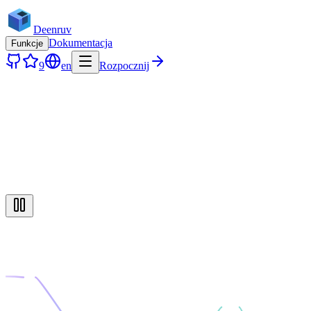
Deenruv
Dokumentacja
Funkcje
9
en
Rozpocznij