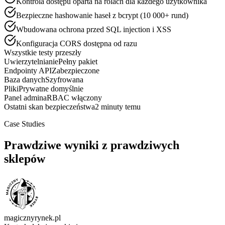
Kontrola dostępu oparta na rolach dla każdego użytkownika
Bezpieczne hashowanie haseł z bcrypt (10 000+ rund)
Wbudowana ochrona przed SQL injection i XSS
Konfiguracja CORS dostępna od razu
Wszystkie testy przeszły
Uwierzytelnianie
Pełny pakiet
Endpointy API
Zabezpieczone
Baza danych
Szyfrowana
Pliki
Prywatne domyślnie
Panel admina
RBAC włączony
Ostatni skan bezpieczeństwa
2 minuty temu
Case Studies
Prawdziwe wyniki z prawdziwych
sklepów
magicznyrynek.pl