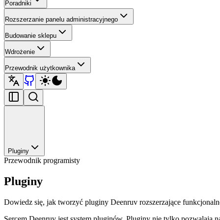
Poradniki
Rozszerzanie panelu administracyjnego
Budowanie sklepu
Wdrożenie
Przewodnik użytkownika
Pluginy
Przewodnik programisty
Pluginy
Dowiedz się, jak tworzyć pluginy Deenruv rozszerzające funkcjonaln
Sercem Deenruv jest system pluginów. Pluginy nie tylko pozwalają