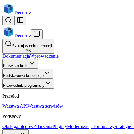
Deenruv
Deenruv
Szukaj w dokumentacji
⌘
K
Dokumentacja
Wprowadzenie
Pierwsze kroki
Podstawowe koncepcje
Przewodnik programisty
Przegląd
Warstwa API
Warstwa serwisów
Podstawy
Obsługa błędów
Zdarzenia
Pluginy
Modernizacja formularzy
Strategie 