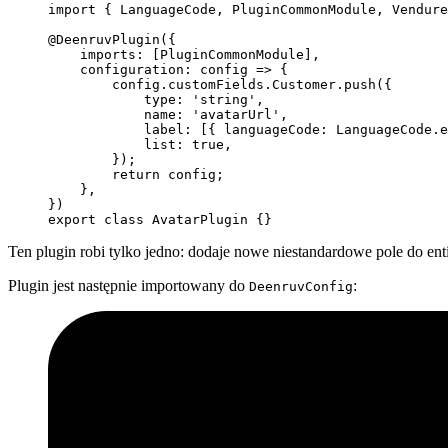
import
 { LanguageCode, PluginCommonModule, Vendure
@
DeenruvPlugin
({
    imports: [PluginCommonModule],
    configuration
: 
config
 =>
 {
        config.customFields.Customer.
push
({
            type: 
'string'
,
            name: 
'avatarUrl'
,
            label: [{ languageCode: LanguageCode.e
            list: 
true
,
        });
        return
 config;
    },
})
export
 class
 AvatarPlugin
 {}
Ten plugin robi tylko jedno: dodaje nowe niestandardowe pole do ent
Plugin jest następnie importowany do
:
DeenruvConfig