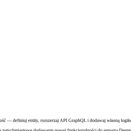
ość — definiuj entity, rozszerzaj API GraphQL i dodawaj własną logi
 na natychmiastowe dodawanie nowej funkcjonalności do serwera Deen