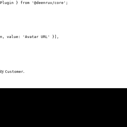
Plugin } 
from
 '@deenruv/core'
;
n, value: 
'Avatar URL'
 }],
ity
.
Customer