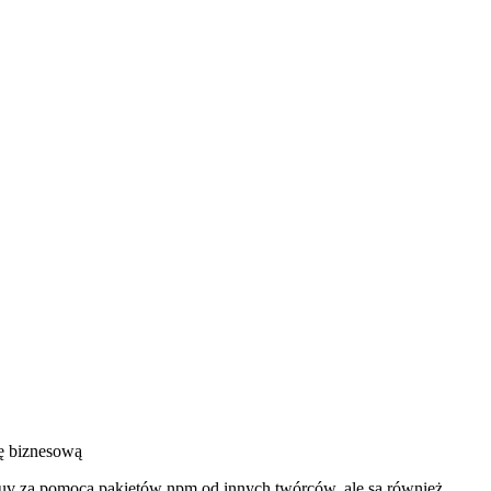
kę biznesową
ruv za pomocą pakietów npm od innych twórców, ale są również