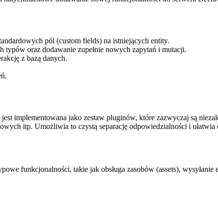
ndardowych pól (custom fields) na istniejących entity.
 typów oraz dodawanie zupełnie nowych zapytań i mutacji.
rakcję z bazą danych.
eń.
jest implementowana jako zestaw pluginów, które zazwyczaj są niezależ
owych itp. Umożliwia to czystą separację odpowiedzialności i ułatwia
we funkcjonalności, takie jak obsługa zasobów (assets), wysyłanie 