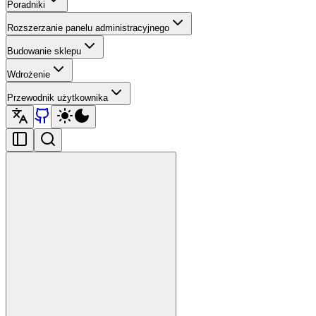
Poradniki
Rozszerzanie panelu administracyjnego
Budowanie sklepu
Wdrożenie
Przewodnik użytkownika