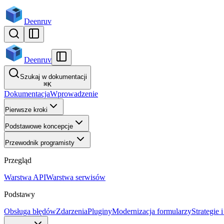
Deenruv
Deenruv
Szukaj w dokumentacji
⌘
K
Dokumentacja
Wprowadzenie
Pierwsze kroki
Podstawowe koncepcje
Przewodnik programisty
Przegląd
Warstwa API
Warstwa serwisów
Podstawy
Obsługa błędów
Zdarzenia
Pluginy
Modernizacja formularzy
Strategie 