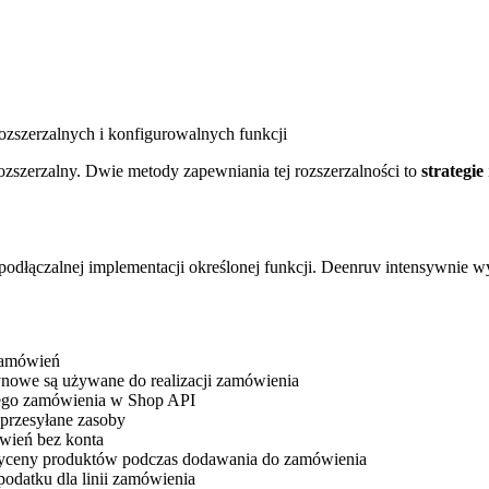
rozszerzalnych i konfigurowalnych funkcji
ozszerzalny. Dwie metody zapewniania tej rozszerzalności to
strategie
 podłączalnej implementacji określonej funkcji. Deenruv intensywnie 
zamówień
ynowe są używane do realizacji zamówienia
ego zamówienia w Shop API
przesyłane zasoby
wień bez konta
yceny produktów podczas dodawania do zamówienia
podatku dla linii zamówienia