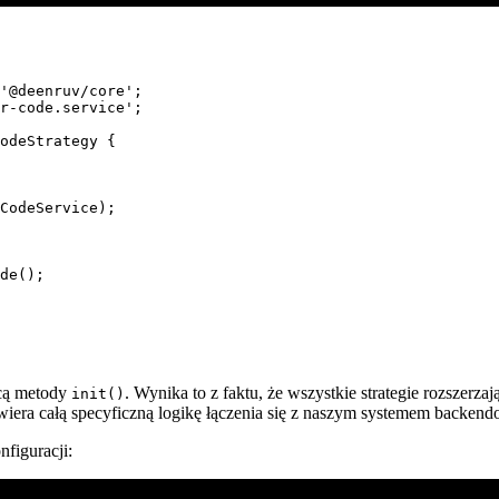
'@deenruv/core'
;
r-code.service'
;
odeStrategy
 {
CodeService);
de
();
ocą metody
. Wynika to z faktu, że wszystkie strategie rozszerza
init()
awiera całą specyficzną logikę łączenia się z naszym systemem back
nfiguracji: