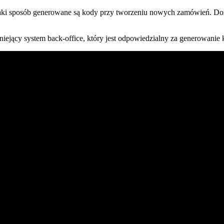
 w jaki sposób generowane są kody przy tworzeniu nowych zamówień
niejący system back-office, który jest odpowiedzialny za generowanie