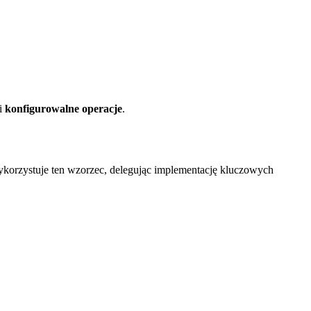
i
konfigurowalne operacje
.
wykorzystuje ten wzorzec, delegując implementację kluczowych