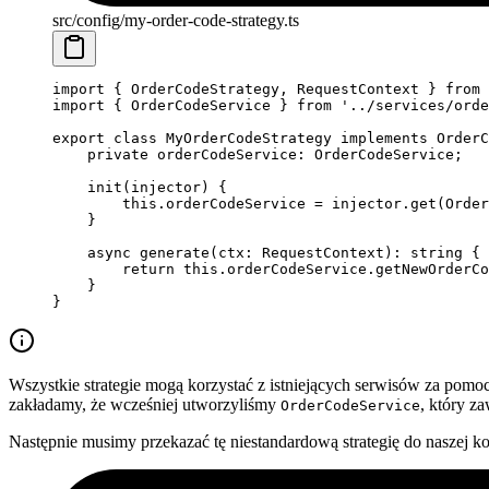
src/config/my-order-code-strategy.ts
import
 { OrderCodeStrategy, RequestContext } 
from
 
import
 { OrderCodeService } 
from
 '../services/orde
export
 class
 MyOrderCodeStrategy
 implements
 OrderC
    private
 orderCodeService
:
 OrderCodeService
;
    init
(
injector
) {
        this
.orderCodeService 
=
 injector.
get
(Order
    }
    async
 generate
(
ctx
:
 RequestContext
)
:
 string
 {
        return
 this
.orderCodeService.
getNewOrderCo
    }
}
Wszystkie strategie mogą korzystać z istniejących serwisów za pom
zakładamy, że wcześniej utworzyliśmy
, który z
OrderCodeService
Następnie musimy przekazać tę niestandardową strategię do naszej ko