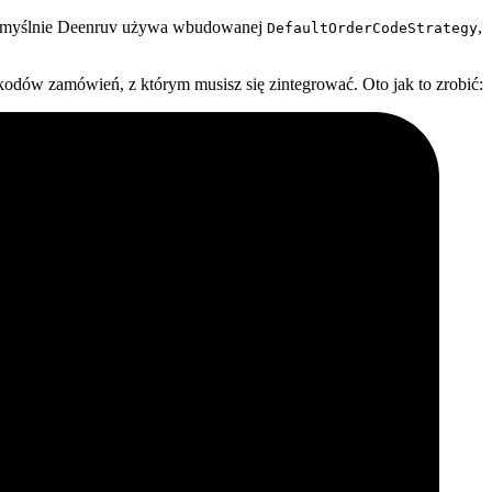
. Domyślnie Deenruv używa wbudowanej
,
DefaultOrderCodeStrategy
 kodów zamówień, z którym musisz się zintegrować. Oto jak to zrobić: