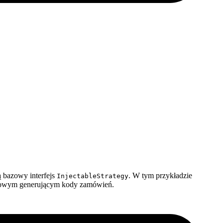
ją bazowy interfejs
. W tym przykładzie
InjectableStrategy
endowym generującym kody zamówień.