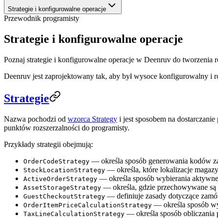
Strategie i konfigurowalne operacje
Przewodnik programisty
Strategie i konfigurowalne operacje
Poznaj strategie i konfigurowalne operacje w Deenruv do tworzenia 
Deenruv jest zaprojektowany tak, aby był wysoce konfigurowalny i r
Strategie
Nazwa pochodzi od
wzorca Strategy
i jest sposobem na dostarczanie
punktów rozszerzalności do programisty.
Przykłady strategii obejmują:
— określa sposób generowania kodów 
OrderCodeStrategy
— określa, które lokalizacje magaz
StockLocationStrategy
— określa sposób wybierania aktywn
ActiveOrderStrategy
— określa, gdzie przechowywane są 
AssetStorageStrategy
— definiuje zasady dotyczące zamó
GuestCheckoutStrategy
— określa sposób w
OrderItemPriceCalculationStrategy
— określa sposób obliczania 
TaxLineCalculationStrategy