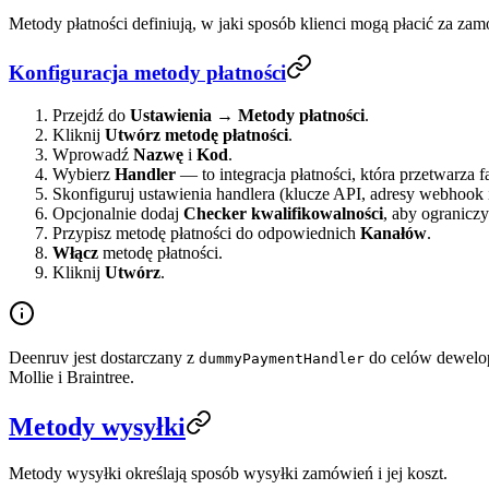
Metody płatności definiują, w jaki sposób klienci mogą płacić za zam
Konfiguracja metody płatności
Przejdź do
Ustawienia → Metody płatności
.
Kliknij
Utwórz metodę płatności
.
Wprowadź
Nazwę
i
Kod
.
Wybierz
Handler
— to integracja płatności, która przetwarza f
Skonfiguruj ustawienia handlera (klucze API, adresy webhook i
Opcjonalnie dodaj
Checker kwalifikowalności
, aby ograniczy
Przypisz metodę płatności do odpowiednich
Kanałów
.
Włącz
metodę płatności.
Kliknij
Utwórz
.
Deenruv jest dostarczany z
do celów dewelope
dummyPaymentHandler
Mollie i Braintree.
Metody wysyłki
Metody wysyłki określają sposób wysyłki zamówień i jej koszt.