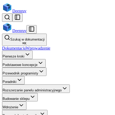
Deenruv
Deenruv
Szukaj w dokumentacji
⌘
K
Dokumentacja
Wprowadzenie
Pierwsze kroki
Podstawowe koncepcje
Przewodnik programisty
Poradniki
Rozszerzanie panelu administracyjnego
Budowanie sklepu
Wdrożenie