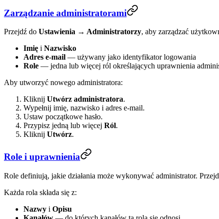
Zarządzanie administratorami
Przejdź do
Ustawienia → Administratorzy
, aby zarządzać użytkown
Imię
i
Nazwisko
Adres e-mail
— używany jako identyfikator logowania
Role
— jedna lub więcej ról określających uprawnienia adminis
Aby utworzyć nowego administratora:
Kliknij
Utwórz administratora
.
Wypełnij imię, nazwisko i adres e-mail.
Ustaw początkowe hasło.
Przypisz jedną lub więcej
Ról
.
Kliknij
Utwórz
.
Role i uprawnienia
Role definiują, jakie działania może wykonywać administrator. Przej
Każda rola składa się z:
Nazwy
i
Opisu
Kanałów
— do których kanałów ta rola się odnosi