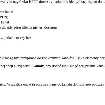
żywany w nagłówku HTTP
do identyfikacji żądań do t
deenruv-token
ten kanał
 PLN)
 kanał
h, gdy adres klienta nie jest dostępny
z podatkiem czy bez
mocje mogą być przypisane do konkretnych kanałów. Tylko elementy prz
ej encji i użyj sekcji
Kanały
, aby dodać lub usunąć przypisania kana
ięty. Wszystkie encje są przypisywane do kanału domyślnego podczas t