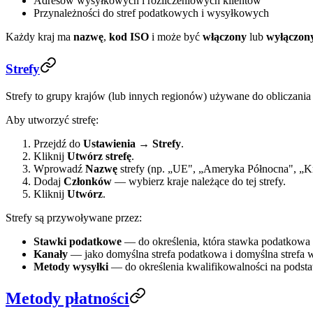
Adresów wysyłkowych i rozliczeniowych klientów
Przynależności do stref podatkowych i wysyłkowych
Każdy kraj ma
nazwę
,
kod ISO
i może być
włączony
lub
wyłączon
Strefy
Strefy to grupy krajów (lub innych regionów) używane do obliczani
Aby utworzyć strefę:
Przejdź do
Ustawienia → Strefy
.
Kliknij
Utwórz strefę
.
Wprowadź
Nazwę
strefy (np. „UE", „Ameryka Północna", „K
Dodaj
Członków
— wybierz kraje należące do tej strefy.
Kliknij
Utwórz
.
Strefy są przywoływane przez:
Stawki podatkowe
— do określenia, która stawka podatkowa o
Kanały
— jako domyślna strefa podatkowa i domyślna strefa
Metody wysyłki
— do określenia kwalifikowalności na podsta
Metody płatności