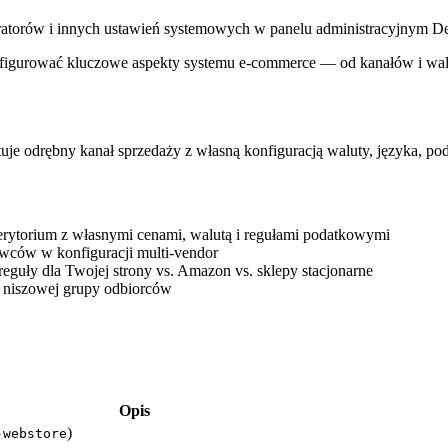
tratorów i innych ustawień systemowych w panelu administracyjnym D
figurować kluczowe aspekty systemu e-commerce — od kanałów i walu
tuje odrębny kanał sprzedaży z własną konfiguracją waluty, języka, p
erytorium z własnymi cenami, walutą i regułami podatkowymi
wców w konfiguracji multi-vendor
guły dla Twojej strony vs. Amazon vs. sklepy stacjonarne
 niszowej grupy odbiorców
Opis
)
-webstore