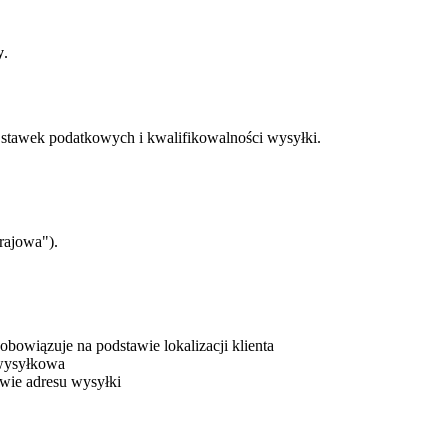
y
.
a stawek podatkowych i kwalifikowalności wysyłki.
rajowa").
bowiązuje na podstawie lokalizacji klienta
 wysyłkowa
wie adresu wysyłki