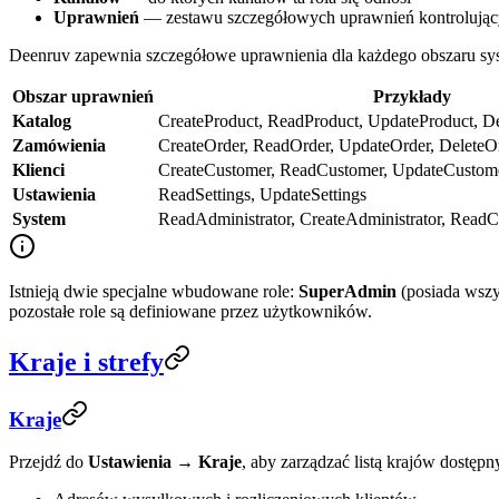
Uprawnień
— zestawu szczegółowych uprawnień kontrolujący
Deenruv zapewnia szczegółowe uprawnienia dla każdego obszaru sy
Obszar uprawnień
Przykłady
Katalog
CreateProduct, ReadProduct, UpdateProduct, D
Zamówienia
CreateOrder, ReadOrder, UpdateOrder, DeleteO
Klienci
CreateCustomer, ReadCustomer, UpdateCustome
Ustawienia
ReadSettings, UpdateSettings
System
ReadAdministrator, CreateAdministrator, Read
Istnieją dwie specjalne wbudowane role:
SuperAdmin
(posiada wszy
pozostałe role są definiowane przez użytkowników.
Kraje i strefy
Kraje
Przejdź do
Ustawienia → Kraje
, aby zarządzać listą krajów dostęp