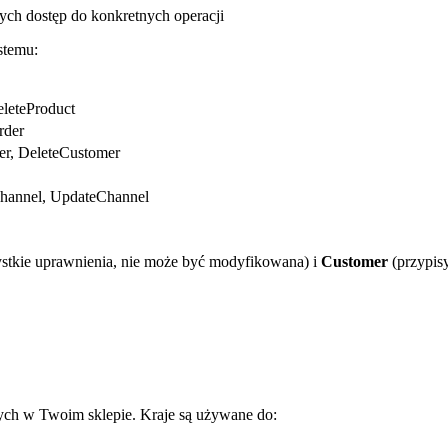
ch dostęp do konkretnych operacji
stemu:
eleteProduct
rder
r, DeleteCustomer
Channel, UpdateChannel
stkie uprawnienia, nie może być modyfikowana) i
Customer
(przypis
nych w Twoim sklepie. Kraje są używane do: