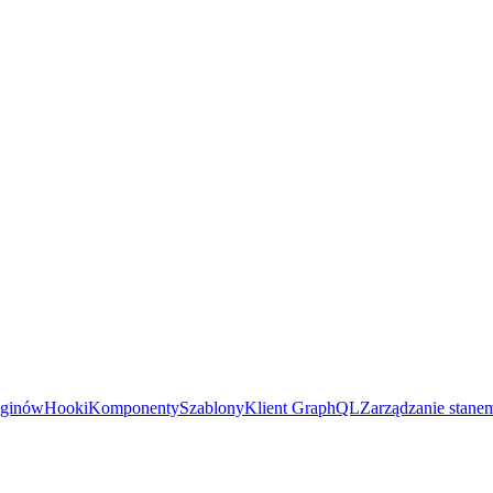
uginów
Hooki
Komponenty
Szablony
Klient GraphQL
Zarządzanie stane