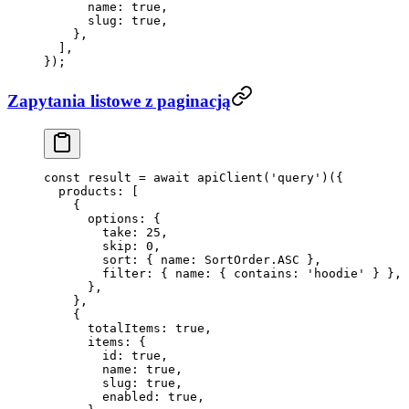
      name: 
true
,
      slug: 
true
,
    },
  ],
});
Zapytania listowe z paginacją
const
 result
 =
 await
 apiClient
(
'query'
)({
  products: [
    {
      options: {
        take: 
25
,
        skip: 
0
,
        sort: { name: SortOrder.
ASC
 },
        filter: { name: { contains: 
'hoodie'
 } },
      },
    },
    {
      totalItems: 
true
,
      items: {
        id: 
true
,
        name: 
true
,
        slug: 
true
,
        enabled: 
true
,