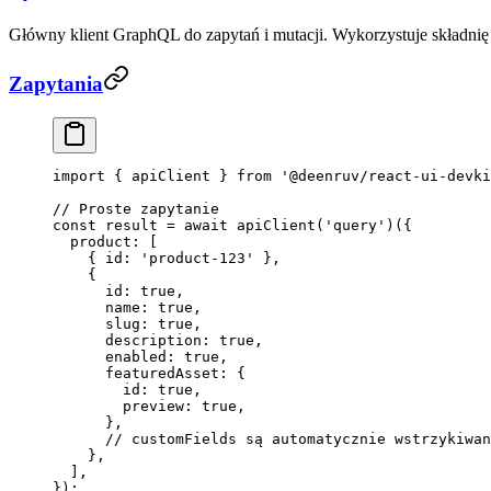
Główny klient GraphQL do zapytań i mutacji. Wykorzystuje składnię
Zapytania
import
 { apiClient } 
from
 '@deenruv/react-ui-devki
// Proste zapytanie
const
 result
 =
 await
 apiClient
(
'query'
)({
  product: [
    { id: 
'product-123'
 },
    {
      id: 
true
,
      name: 
true
,
      slug: 
true
,
      description: 
true
,
      enabled: 
true
,
      featuredAsset: {
        id: 
true
,
        preview: 
true
,
      },
      // customFields są automatycznie wstrzykiwan
    },
  ],
});