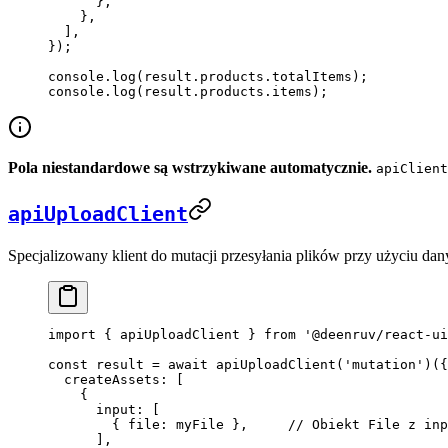
      },
    },
  ],
});
console.
log
(result.products.totalItems);
console.
log
(result.products.items);
Pola niestandardowe są wstrzykiwane automatycznie.
apiClient
apiUploadClient
Specjalizowany klient do mutacji przesyłania plików przy użyciu dan
import
 { apiUploadClient } 
from
 '@deenruv/react-ui
const
 result
 =
 await
 apiUploadClient
(
'mutation'
)({
  createAssets: [
    {
      input: [
        { file: myFile },     
// Obiekt File z inp
      ],