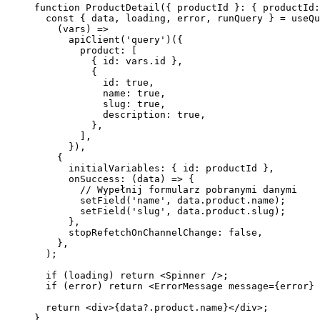
function
 ProductDetail
({ 
productId
 }
:
 { 
productId
:
  const
 { 
data
, 
loading
, 
error
, 
runQuery
 } 
=
 useQu
    (
vars
) 
=>
      apiClient
(
'query'
)({
        product: [
          { id: vars.id },
          {
            id: 
true
,
            name: 
true
,
            slug: 
true
,
            description: 
true
,
          },
        ],
      }),
    {
      initialVariables: { id: productId },
      onSuccess
: (
data
) 
=>
 {
        // Wypełnij formularz pobranymi danymi
        setField
(
'name'
, data.product.name);
        setField
(
'slug'
, data.product.slug);
      },
      stopRefetchOnChannelChange: 
false
,
    },
  );
  if
 (loading) 
return
 <
Spinner
 />;
  if
 (error) 
return
 <
ErrorMessage
 message
={
error
} 
  return
 <
div
>{data?.product.name}
</
div
>
;
}