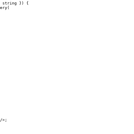
 string
 }) {
ery
(
/>;