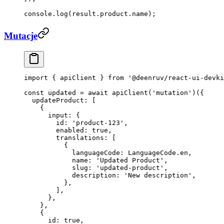
console.
log
(result.product.name);
Mutacje
import
 { apiClient } 
from
 '@deenruv/react-ui-devki
const
 updated
 =
 await
 apiClient
(
'mutation'
)({
  updateProduct: [
    {
      input: {
        id: 
'product-123'
,
        enabled: 
true
,
        translations: [
          {
            languageCode: LanguageCode.en,
            name: 
'Updated Product'
,
            slug: 
'updated-product'
,
            description: 
'New description'
,
          },
        ],
      },
    },
    {
      id: 
true
,