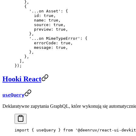
    },
    {
      '...on Asset'
: {
        id: 
true
,
        name: 
true
,
        source: 
true
,
        preview: 
true
,
      },
      '...on MimeTypeError'
: {
        errorCode: 
true
,
        message: 
true
,
      },
    },
  ],
});
Hooki React
useQuery
Deklaratywne zapytania GraphQL, które wykonują się automatycznie
import
 { useQuery } 
from
 '@deenruv/react-ui-devkit