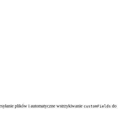
esyłanie plików i automatyczne wstrzykiwanie
do
customFields