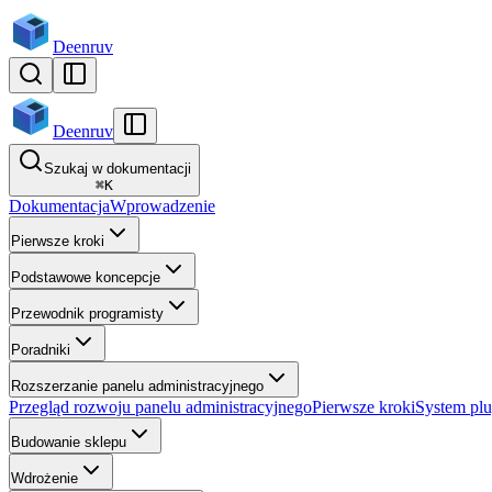
Deenruv
Deenruv
Szukaj w dokumentacji
⌘
K
Dokumentacja
Wprowadzenie
Pierwsze kroki
Podstawowe koncepcje
Przewodnik programisty
Poradniki
Rozszerzanie panelu administracyjnego
Przegląd rozwoju panelu administracyjnego
Pierwsze kroki
System pl
Budowanie sklepu
Wdrożenie