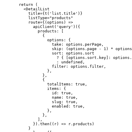
  return
 (
    <
DetailList
      title
=
{
t
(
'list.title'
)}
      listType
=
"products"
      route
=
{(
options
) 
=>
        apiClient
(
'query'
)({
          products: [
            {
              options: {
                take: options.perPage,
                skip: (options.page 
-
 1
) 
*
 options
                sort: options.sort
                  ?
 { [options.sort.key]: options.
                  :
 undefined
,
                filter: options.filter,
              },
            },
            {
              totalItems: 
true
,
              items: {
                id: 
true
,
                name: 
true
,
                slug: 
true
,
                enabled: 
true
,
              },
            },
          ],
        }).
then
((
r
) 
=>
 r.products)
      }