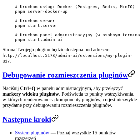
# Uruchom usługi Docker (Postgres, Redis, MinIO)
pnpm
 server-docker-up
# Uruchom serwer
pnpm
 start:server
# Uruchom panel administracyjny (w osobnym termina
pnpm
 start:admin-ui
Strona Twojego pluginu będzie dostępna pod adresem
http://localhost:5173/admin-ui/extensions/my-plugin-
.
ui/
Debugowanie rozmieszczenia pluginów
Naciśnij
Ctrl+Q
w panelu administracyjnym, aby przełączyć
markery widoku pluginów
. Podświetla to punkty wstrzykiwania,
w których renderowane są komponenty pluginów, co jest niezwykle
przydatne przy debugowaniu rozmieszczenia pluginów.
Następne kroki
System pluginów
— Poznaj wszystkie 15 punktów
rozszerzeń