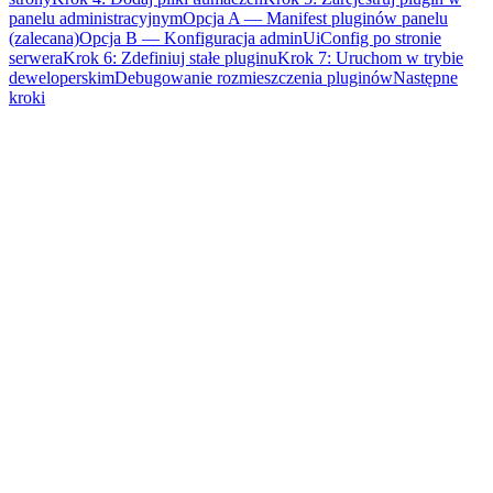
panelu administracyjnym
Opcja A — Manifest pluginów panelu
(zalecana)
Opcja B — Konfiguracja adminUiConfig po stronie
serwera
Krok 6: Zdefiniuj stałe pluginu
Krok 7: Uruchom w trybie
deweloperskim
Debugowanie rozmieszczenia pluginów
Następne
kroki