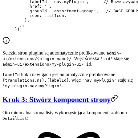
      labelId: 
'nav.myPlugin'
,      
// Rozwiązywan
      href: 
''
,
      groupId: 
'assortment-group'
,   
// BASE_GROUP
      icon: ListIcon,
    },
  ],
});
Ścieżki stron pluginu są automatycznie prefiksowane
admin-
. Więc ścieżka
staje się
ui/extensions/{plugin-name}/
':id'
.
admin-ui/extensions/my-plugin-ui/:id
linku nawigacji jest automatycznie prefiksowane
labelId
, więc
staje się
{translations.ns}.{labelId}
'nav.myPlugin'
.
'my-plugin.nav.myPlugin'
Krok 3: Stwórz komponent strony
Oto minimalna strona listy wykorzystująca komponent szablonu
:
DetailList