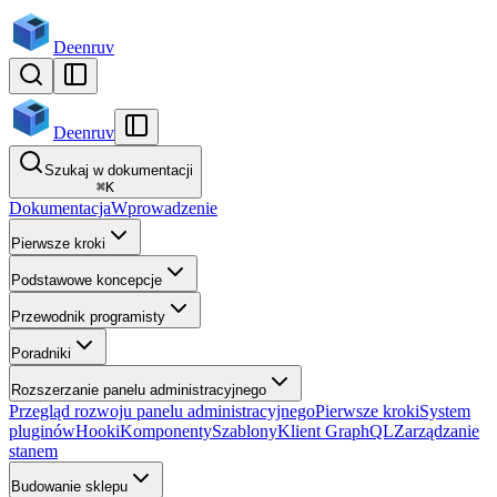
Deenruv
Deenruv
Szukaj w dokumentacji
⌘
K
Dokumentacja
Wprowadzenie
Pierwsze kroki
Podstawowe koncepcje
Przewodnik programisty
Poradniki
Rozszerzanie panelu administracyjnego
Przegląd rozwoju panelu administracyjnego
Pierwsze kroki
System
pluginów
Hooki
Komponenty
Szablony
Klient GraphQL
Zarządzanie
stanem
Budowanie sklepu