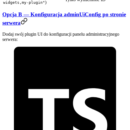
)
widgets,my-plugin"
Opcja B — Konfiguracja adminUiConfig po stronie
serwera
Dodaj swój plugin UI do konfiguracji panelu administracyjnego
serwera: