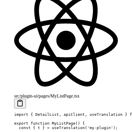
src/plugin-ui/pages/MyListPage.tsx
import
 { DetailList, apiClient, useTranslation } 
f
export
 function
 MyListPage
() {
  const
 { 
t
 } 
=
 useTranslation
(
'my-plugin'
);