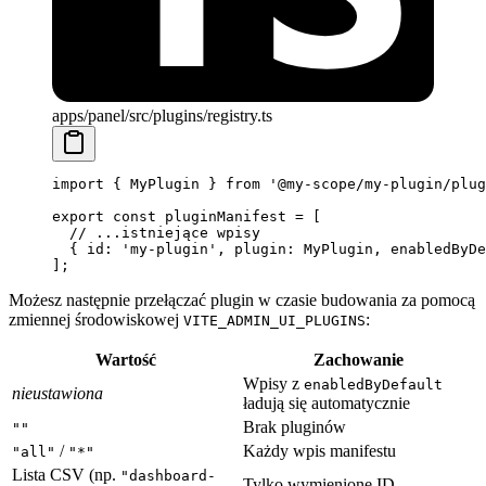
apps/panel/src/plugins/registry.ts
import
 { MyPlugin } 
from
 '@my-scope/my-plugin/plug
export
 const
 pluginManifest
 =
 [
  // ...istniejące wpisy
  { id: 
'my-plugin'
, plugin: MyPlugin, enabledByDe
];
Możesz następnie przełączać plugin w czasie budowania za pomocą
zmiennej środowiskowej
:
VITE_ADMIN_UI_PLUGINS
Wartość
Zachowanie
Wpisy z
enabledByDefault
nieustawiona
ładują się automatycznie
Brak pluginów
""
/
Każdy wpis manifestu
"all"
"*"
Lista CSV (np.
"dashboard-
Tylko wymienione ID