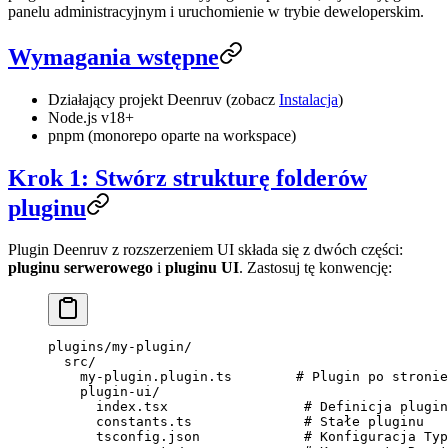
panelu administracyjnym i uruchomienie w trybie deweloperskim.
Wymagania wstępne
Działający projekt Deenruv (zobacz
Instalacja
)
Node.js v18+
pnpm (monorepo oparte na workspace)
Krok 1: Stwórz strukturę folderów
pluginu
Plugin Deenruv z rozszerzeniem UI składa się z dwóch części:
pluginu serwerowego
i
pluginu UI
. Zastosuj tę konwencję:
plugins/my-plugin/
  src/
    my-plugin.plugin.ts        # Plugin po stronie
    plugin-ui/
      index.tsx                 # Definicja plugin
      constants.ts              # Stałe pluginu
      tsconfig.json             # Konfiguracja Typ