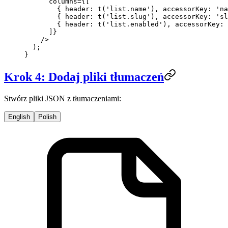
      columns
=
{[
        { header: 
t
(
'list.name'
), accessorKey: 
'na
        { header: 
t
(
'list.slug'
), accessorKey: 
'sl
        { header: 
t
(
'list.enabled'
), accessorKey: 
      ]}
    />
  );
}
Krok 4: Dodaj pliki tłumaczeń
Stwórz pliki JSON z tłumaczeniami:
English
Polish