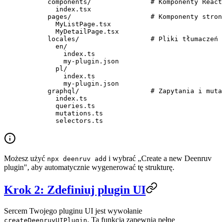
      components/               # Komponenty React
        index.tsx
      pages/                    # Komponenty stron
        MyListPage.tsx
        MyDetailPage.tsx
      locales/                  # Pliki tłumaczeń 
        en/
          index.ts
          my-plugin.json
        pl/
          index.ts
          my-plugin.json
      graphql/                  # Zapytania i muta
        index.ts
        queries.ts
        mutations.ts
        selectors.ts
Możesz użyć
i wybrać „Create a new Deenruv
npx deenruv add
plugin", aby automatycznie wygenerować tę strukturę.
Krok 2: Zdefiniuj plugin UI
Sercem Twojego pluginu UI jest wywołanie
. Ta funkcja zapewnia pełne
createDeenruvUIPlugin