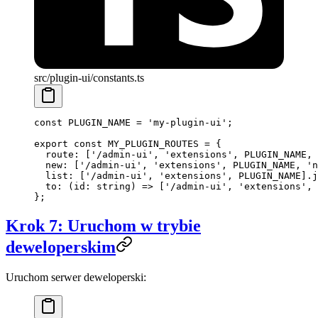
src/plugin-ui/constants.ts
const
 PLUGIN_NAME
 =
 'my-plugin-ui'
;
export
 const
 MY_PLUGIN_ROUTES
 =
 {
  route: [
'/admin-ui'
, 
'extensions'
, 
PLUGIN_NAME
, 
  new: [
'/admin-ui'
, 
'extensions'
, 
PLUGIN_NAME
, 
'n
  list: [
'/admin-ui'
, 
'extensions'
, 
PLUGIN_NAME
].
j
  to
: (
id
:
 string
) 
=>
 [
'/admin-ui'
, 
'extensions'
, 
};
Krok 7: Uruchom w trybie
deweloperskim
Uruchom serwer deweloperski: