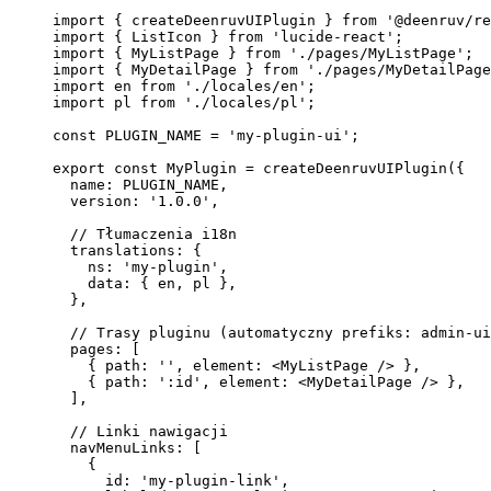
import
 { createDeenruvUIPlugin } 
from
 '@deenruv/re
import
 { ListIcon } 
from
 'lucide-react'
;
import
 { MyListPage } 
from
 './pages/MyListPage'
;
import
 { MyDetailPage } 
from
 './pages/MyDetailPage
import
 en 
from
 './locales/en'
;
import
 pl 
from
 './locales/pl'
;
const
 PLUGIN_NAME
 =
 'my-plugin-ui'
;
export
 const
 MyPlugin
 =
 createDeenruvUIPlugin
({
  name: 
PLUGIN_NAME
,
  version: 
'1.0.0'
,
  // Tłumaczenia i18n
  translations: {
    ns: 
'my-plugin'
,
    data: { en, pl },
  },
  // Trasy pluginu (automatyczny prefiks: admin-ui
  pages: [
    { path: 
''
, element: <
MyListPage
 /> },
    { path: 
':id'
, element: <
MyDetailPage
 /> },
  ],
  // Linki nawigacji
  navMenuLinks: [
    {
      id: 
'my-plugin-link'
,