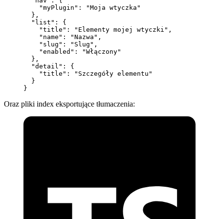
  "nav"
: {
    "myPlugin"
: 
"Moja wtyczka"
  },
  "list"
: {
    "title"
: 
"Elementy mojej wtyczki"
,
    "name"
: 
"Nazwa"
,
    "slug"
: 
"Slug"
,
    "enabled"
: 
"Włączony"
  },
  "detail"
: {
    "title"
: 
"Szczegóły elementu"
  }
}
Oraz pliki index eksportujące tłumaczenia: