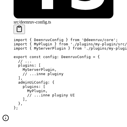
src/deenruv-config.ts
import
 { DeenruvConfig } 
from
 '@deenruv/core'
;
import
 { MyPlugin } 
from
 './plugins/my-plugin/src/
import
 { MyServerPlugin } 
from
 './plugins/my-plugi
export
 const
 config
:
 DeenruvConfig
 =
 {
  // ...
  plugins: [
    MyServerPlugin,
    // ...inne pluginy
  ],
  adminUiConfig: {
    plugins: [
      MyPlugin,
      // ...inne pluginy UI
    ],
  },
};