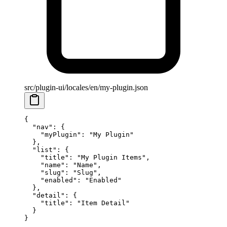
src/plugin-ui/locales/en/my-plugin.json
{
  "nav"
: {
    "myPlugin"
: 
"My Plugin"
  },
  "list"
: {
    "title"
: 
"My Plugin Items"
,
    "name"
: 
"Name"
,
    "slug"
: 
"Slug"
,
    "enabled"
: 
"Enabled"
  },
  "detail"
: {
    "title"
: 
"Item Detail"
  }
}