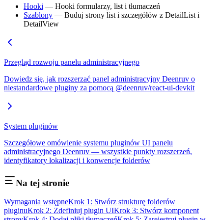
Hooki
— Hooki formularzy, list i tłumaczeń
Szablony
— Buduj strony list i szczegółów z DetailList i
DetailView
Przegląd rozwoju panelu administracyjnego
Dowiedz się, jak rozszerzać panel administracyjny Deenruv o
niestandardowe pluginy za pomocą @deenruv/react-ui-devkit
System pluginów
Szczegółowe omówienie systemu pluginów UI panelu
administracyjnego Deenruv — wszystkie punkty rozszerzeń,
identyfikatory lokalizacji i konwencje folderów
Na tej stronie
Wymagania wstępne
Krok 1: Stwórz strukturę folderów
pluginu
Krok 2: Zdefiniuj plugin UI
Krok 3: Stwórz komponent
strony
Krok 4: Dodaj pliki tłumaczeń
Krok 5: Zarejestruj plugin w