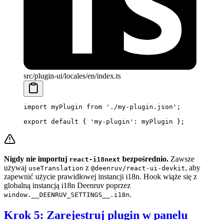
src/plugin-ui/locales/en/index.ts
import
 myPlugin 
from
 './my-plugin.json'
;
export
 default
 { 
'my-plugin'
: myPlugin };
Nigdy nie importuj
bezpośrednio.
Zawsze
react-i18next
używaj
z
, aby
useTranslation
@deenruv/react-ui-devkit
zapewnić użycie prawidłowej instancji i18n. Hook wiąże się z
globalną instancją i18n Deenruv poprzez
.
window.__DEENRUV_SETTINGS__.i18n
Krok 5: Zarejestruj plugin w panelu