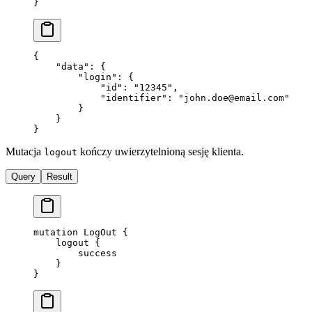
}
{
    "data"
: {
        "login"
: {
            "id"
: 
"12345"
,
            "identifier"
: 
"
john.doe@email.com
"
        }
    }
}
Mutacja
kończy uwierzytelnioną sesję klienta.
logout
Query
Result
mutation
 LogOut
 {
    logout
 {
        success
    }
}