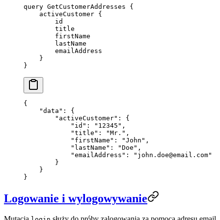
query
 GetCustomerAddresses
 {
    activeCustomer
 {
        id
        title
        firstName
        lastName
        emailAddress
    }
}
{
    "data"
: {
        "activeCustomer"
: {
            "id"
: 
"12345"
,
            "title"
: 
"Mr."
,
            "firstName"
: 
"John"
,
            "lastName"
: 
"Doe"
,
            "emailAddress"
: 
"
john.doe@email.com
"
        }
    }
}
Logowanie i wylogowywanie
Mutacja
służy do próby zalogowania za pomocą adresu email
login