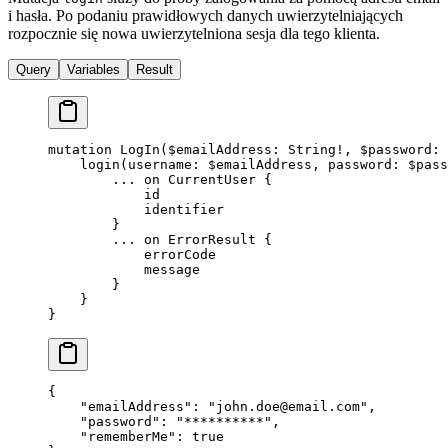
i hasła. Po podaniu prawidłowych danych uwierzytelniających
rozpocznie się nowa uwierzytelniona sesja dla tego klienta.
Query
Variables
Result
mutation
 LogIn
(
$emailAddress
: 
String
!
, 
$password
: 
    login
(
username
: 
$emailAddress
, 
password
: 
$pass
        ...
 on
 CurrentUser
 {
            id
            identifier
        }
        ...
 on
 ErrorResult
 {
            errorCode
            message
        }
    }
}
{
    "emailAddress"
: 
"
john.doe@email.com
"
,
    "password"
: 
"**********"
,
    "rememberMe"
: 
true