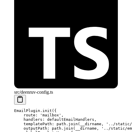
src/deenruv-config.ts
EmailPlugin.
init
({
    route: 
'mailbox'
,
    handlers: defaultEmailHandlers,
    templatePath: path.
join
(__dirname, 
'../static/
    outputPath: path.
join
(__dirname, 
'../static/em