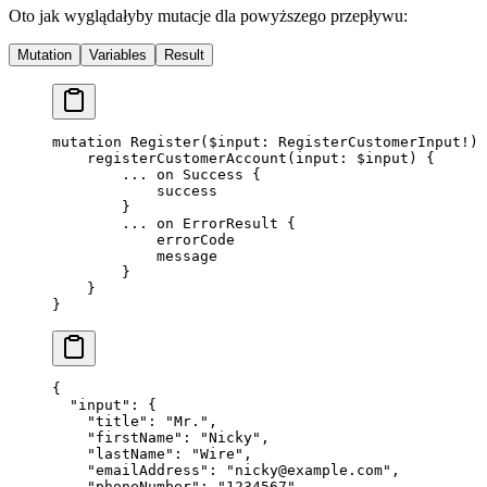
Oto jak wyglądałyby mutacje dla powyższego przepływu:
Mutation
Variables
Result
mutation
 Register
(
$input
: 
RegisterCustomerInput
!
) 
    registerCustomerAccount
(
input
: 
$input
) {
        ...
 on
 Success
 {
            success
        }
        ...
 on
 ErrorResult
 {
            errorCode
            message
        }
    }
}
{
  "input"
: {
    "title"
: 
"Mr."
,
    "firstName"
: 
"Nicky"
,
    "lastName"
: 
"Wire"
,
    "emailAddress"
: 
"
nicky@example.com
"
,
    "phoneNumber"
: 
"1234567"