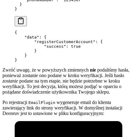
  }
}
{
    "data"
: {
        "registerCustomerAccount"
: {
            "success"
: 
true
        }
    }
}
Zwróć uwagę, że w powyższych zmiennych
nie
podaliśmy hasła,
ponieważ zostanie ono podane w kroku weryfikacji. Jeśli hasło
zostanie
podane na tym etapie, nie będzie potrzebne w kroku
weryfikacji. To jest decyzja, którą możesz podjąć w oparciu o
pożądane doświadczenie użytkownika Twojego sklepu.
Po rejestracji
wygeneruje email do klienta
EmailPlugin
zawierający link do strony weryfikacji. W domyślnej instalacji
Deenruv jest to ustawione w pliku konfiguracyjnym: