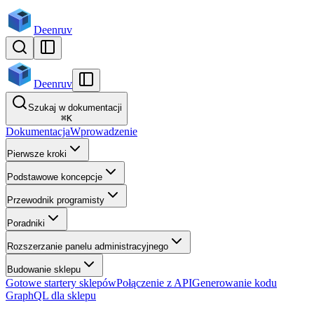
Deenruv
Deenruv
Szukaj w dokumentacji
⌘
K
Dokumentacja
Wprowadzenie
Pierwsze kroki
Podstawowe koncepcje
Przewodnik programisty
Poradniki
Rozszerzanie panelu administracyjnego
Budowanie sklepu
Gotowe startery sklepów
Połączenie z API
Generowanie kodu
GraphQL dla sklepu