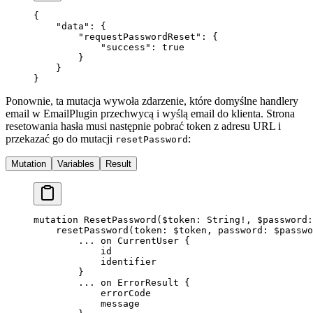
{
    "data"
: {
        "requestPasswordReset"
: {
            "success"
: 
true
        }
    }
}
Ponownie, ta mutacja wywoła zdarzenie, które domyślne handlery
email w EmailPlugin przechwycą i wyślą email do klienta. Strona
resetowania hasła musi następnie pobrać token z adresu URL i
przekazać go do mutacji
:
resetPassword
Mutation
Variables
Result
mutation
 ResetPassword
(
$token
: 
String
!
, 
$password
:
    resetPassword
(
token
: 
$token
, 
password
: 
$passwo
        ...
 on
 CurrentUser
 {
            id
            identifier
        }
        ...
 on
 ErrorResult
 {
            errorCode
            message