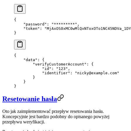
{
    "password"
: 
"*********"
,
    "token"
: 
"MjAxOS0xMC0wMlQxNToxOTo1NC45NDVa_1DY
}
{
    "data"
: {
        "verifyCustomerAccount"
: {
            "id"
: 
"123"
,
            "identifier"
: 
"
nicky@example.com
"
        }
    }
}
Resetowanie hasła
Oto jak zaimplementować przepływ resetowania hasła.
Koncepcyjnie jest bardzo podobny do opisanego powyżej
przepływu weryfikacji.