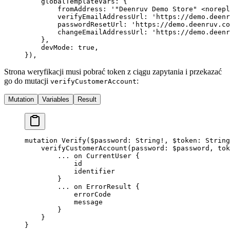
    globalTemplateVars: {
        fromAddress: 
'"Deenruv Demo Store" <
norepl
        verifyEmailAddressUrl: 
'https://demo.deenr
        passwordResetUrl: 
'https://demo.deenruv.co
        changeEmailAddressUrl: 
'https://demo.deenr
    },
    devMode: 
true
,
}),
Strona weryfikacji musi pobrać token z ciągu zapytania i przekazać
go do mutacji
:
verifyCustomerAccount
Mutation
Variables
Result
mutation
 Verify
(
$password
: 
String
!
, 
$token
: 
String
    verifyCustomerAccount
(
password
: 
$password
, 
tok
        ...
 on
 CurrentUser
 {
            id
            identifier
        }
        ...
 on
 ErrorResult
 {
            errorCode
            message
        }
    }
}