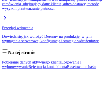
zamówienia, obejmujący dane klienta, adres dostawy, metodę
wysyłki i przetwarzanie płatności.
Przegląd wdrożenia
Dowiedz się, jak wdrożyć Deenruv na produkcję, w tym
wymagania serwerowe, konfiguracja i strategie wdrożeniowe
Na tej stronie
Pobieranie danych aktywnego klienta
Logowanie i
wylogowywanie
Rejestracja konta klienta
Resetowanie hasła