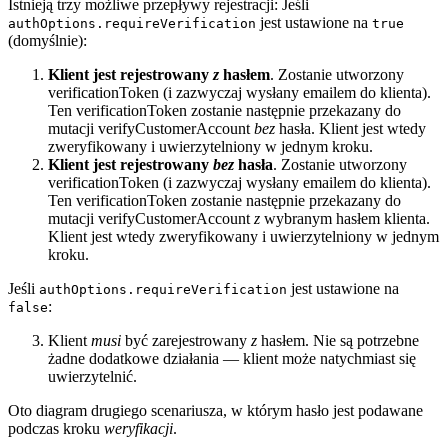
Istnieją trzy możliwe przepływy rejestracji: Jeśli
jest ustawione na
authOptions.requireVerification
true
(domyślnie):
Klient jest rejestrowany
z
hasłem
. Zostanie utworzony
verificationToken (i zazwyczaj wysłany emailem do klienta).
Ten verificationToken zostanie następnie przekazany do
mutacji verifyCustomerAccount
bez
hasła. Klient jest wtedy
zweryfikowany i uwierzytelniony w jednym kroku.
Klient jest rejestrowany
bez
hasła
. Zostanie utworzony
verificationToken (i zazwyczaj wysłany emailem do klienta).
Ten verificationToken zostanie następnie przekazany do
mutacji verifyCustomerAccount
z
wybranym hasłem klienta.
Klient jest wtedy zweryfikowany i uwierzytelniony w jednym
kroku.
Jeśli
jest ustawione na
authOptions.requireVerification
:
false
Klient
musi
być zarejestrowany
z
hasłem. Nie są potrzebne
żadne dodatkowe działania — klient może natychmiast się
uwierzytelnić.
Oto diagram drugiego scenariusza, w którym hasło jest podawane
podczas kroku
weryfikacji
.