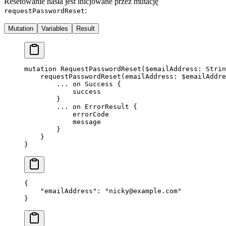
Resetowanie hasła jest inicjowane przez mutację
:
requestPasswordReset
Mutation
Variables
Result
mutation
 RequestPasswordReset
(
$emailAddress
: 
Strin
    requestPasswordReset
(
emailAddress
: 
$emailAddre
        ...
 on
 Success
 {
            success
        }
        ...
 on
 ErrorResult
 {
            errorCode
            message
        }
    }
}
{
    "emailAddress"
: 
"
nicky@example.com
"
}