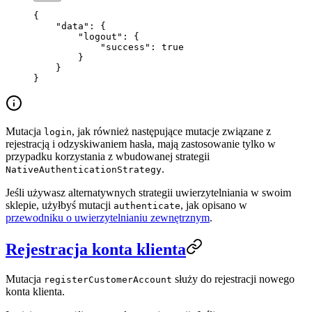
{
    "data"
: {
        "logout"
: {
            "success"
: 
true
        }
    }
}
Mutacja
, jak również następujące mutacje związane z
login
rejestracją i odzyskiwaniem hasła, mają zastosowanie tylko w
przypadku korzystania z wbudowanej strategii
.
NativeAuthenticationStrategy
Jeśli używasz alternatywnych strategii uwierzytelniania w swoim
sklepie, użyłbyś mutacji
, jak opisano w
authenticate
przewodniku o uwierzytelnianiu zewnętrznym
.
Rejestracja konta klienta
Mutacja
służy do rejestracji nowego
registerCustomerAccount
konta klienta.