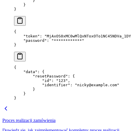
        }
    }
}
{
    "token"
: 
"MjAxOS0xMC0wMlQxNToxOTo1NC45NDVa_1DY
    "password"
: 
"************"
}
{
    "data"
: {
        "resetPassword"
: {
            "id"
: 
"123"
,
            "identifier"
: 
"
nicky@example.com
"
        }
    }
}
Proces realizacji zamówienia
Dowiedz się, jak zaimplementować kompletny proces realizacji