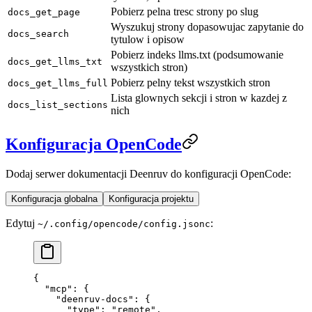
Pobierz pelna tresc strony po slug
docs_get_page
Wyszukuj strony dopasowujac zapytanie do
docs_search
tytulow i opisow
Pobierz indeks llms.txt (podsumowanie
docs_get_llms_txt
wszystkich stron)
Pobierz pelny tekst wszystkich stron
docs_get_llms_full
Lista glownych sekcji i stron w kazdej z
docs_list_sections
nich
Konfiguracja OpenCode
Dodaj serwer dokumentacji Deenruv do konfiguracji OpenCode:
Konfiguracja globalna
Konfiguracja projektu
Edytuj
:
~/.config/opencode/config.jsonc
{
  "mcp"
: {
    "deenruv-docs"
: {
      "type"
: 
"remote"
,