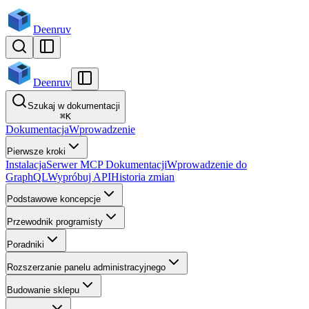
Deenruv
Deenruv
Szukaj w dokumentacji
⌘
K
Dokumentacja
Wprowadzenie
Pierwsze kroki
Instalacja
Serwer MCP Dokumentacji
Wprowadzenie do
GraphQL
Wypróbuj API
Historia zmian
Podstawowe koncepcje
Przewodnik programisty
Poradniki
Rozszerzanie panelu administracyjnego
Budowanie sklepu