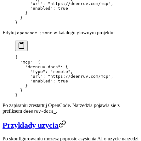
      "url"
: 
"https://deenruv.com/mcp"
,
      "enabled"
: 
true
    }
  }
}
Edytuj
w katalogu glownym projektu:
opencode.jsonc
{
  "mcp"
: {
    "deenruv-docs"
: {
      "type"
: 
"remote"
,
      "url"
: 
"https://deenruv.com/mcp"
,
      "enabled"
: 
true
    }
  }
}
Po zapisaniu zrestartuj OpenCode. Narzedzia pojawia sie z
prefiksem
.
deenruv-docs_
Przyklady uzycia
Po skonfigurowaniu mozesz poprosic asystenta AI o uzycie narzedzi