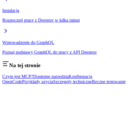
Instalacja
Rozpocznij pracę z Deenruv w kilka minut
Wprowadzenie do GraphQL
Poznaj podstawy GraphQL do pracy z API Deenruv
Na tej stronie
Czym jest MCP?
Dostepne narzedzia
Konfiguracja
OpenCode
Przyklady uzycia
Szczegoly techniczne
Reczne testowanie