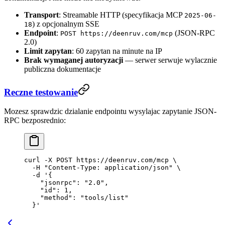
Transport
: Streamable HTTP (specyfikacja MCP
2025-06-
) z opcjonalnym SSE
18
Endpoint
:
(JSON-RPC
POST https://deenruv.com/mcp
2.0)
Limit zapytan
: 60 zapytan na minute na IP
Brak wymaganej autoryzacji
— serwer serwuje wylacznie
publiczna dokumentacje
Reczne testowanie
Mozesz sprawdzic dzialanie endpointu wysylajac zapytanie JSON-
RPC bezposrednio:
curl
 -X
 POST
 https://deenruv.com/mcp
 \
  -H
 "Content-Type: application/json"
 \
  -d
 '{
    "jsonrpc": "2.0",
    "id": 1,
    "method": "tools/list"
  }'