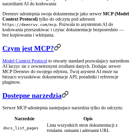
narzediami AI do kodowania
Deenruv udostepnia swoja dokumentacje jako serwer
MCP (Model
Context Protocol)
tylko do odczytu pod adresem
. Pozwala to asystentom AI do
https://deenruv.com/mcp
kodowania przeszukiwac i czytac dokumentacje bezposrednio —
bez kopiowania i wklejania.
Czym jest MCP?
Model Context Protocol
to otwarty standard pozwalajacy narzediom
AI laczyc sie z zewnetrznymi zrodlami danych. Dodajac serwer
MCP Deenruv do swojego edytora, Twoj asystent AI moze na
biezaco wyszukiwac dokumentacje API, poradniki i referencje
pluginow.
Dostepne narzedzia
Serwer MCP udostepnia nastepujace narzedzia tylko do odczytu:
Narzedzie
Opis
Lista wszystkich stron dokumentacji z
docs_list_pages
tytulami, opisami i adresami URL